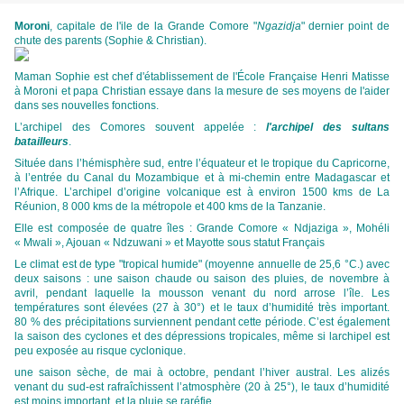
Moroni
, capitale de l'ile de la Grande Comore "
Ngazidja
" dernier point de
chute des parents (Sophie & Christian).
Maman Sophie est chef d'établissement de l'École Française Henri Matisse
à Moroni et papa Christian essaye dans la mesure de ses moyens de l'aider
dans ses nouvelles fonctions.
L’archipel des Comores souvent appelée :
l'archipel des sultans
batailleurs
.
Située dans l’hémisphère sud, entre l’équateur et le tropique du Capricorne,
à l’entrée du Canal du Mozambique et à mi-chemin entre Madagascar et
l’Afrique. L’archipel d’origine volcanique est à environ 1500 kms de La
Réunion, 8 000 kms de la métropole et 400 kms de la Tanzanie.
Elle est composée de quatre îles : Grande Comore « Ndjaziga », Mohéli
« Mwali », Ajouan « Ndzuwani » et Mayotte sous statut Français
Le climat est de type "tropical humide" (moyenne annuelle de 25,6 °C.) avec
deux saisons : une saison chaude ou saison des pluies, de novembre à
avril, pendant laquelle la mousson venant du nord arrose l’île. Les
températures sont élevées (27 à 30°) et le taux d’humidité très important.
80 % des précipitations surviennent pendant cette période. C’est également
la saison des cyclones et des dépressions tropicales, même si larchipel est
peu exposée au risque cyclonique.
une saison sèche, de mai à octobre, pendant l’hiver austral. Les alizés
venant du sud-est rafraîchissent l’atmosphère (20 à 25°), le taux d’humidité
est moins important, et la pluie se raréfie